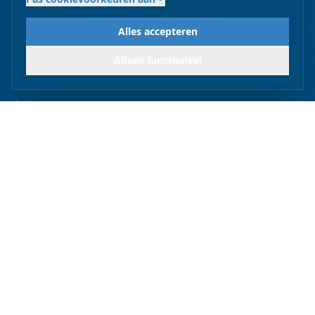
Neem contact op
Alles accepteren
Alleen functioneel
Master your maintenance, insure your future
Contact
Herensingel 39
1382 VM Weesp.
info@gbmadvies.com
Sectoren